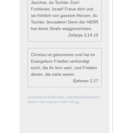
Jauchze, du Tochter Zion!
Frohlocke, Israel! Freue dich und
sei fröhlich von ganzem Herzen, du
Tochter Jerusalem! Denn der HERR
hat deine Strafe weggenommen.
Zefanja 3,14-15
Christus ist gekommen und hat im
Evangelium Frieden verkündigt
euch, die ihr fern wart, und Frieden
denen, die nahe waren.
Epheser 2,17
© Evangelische Brüder-Unität - Herrnhuter Brüdergemeine.
Weitere Informationen finden Sie
.
hier