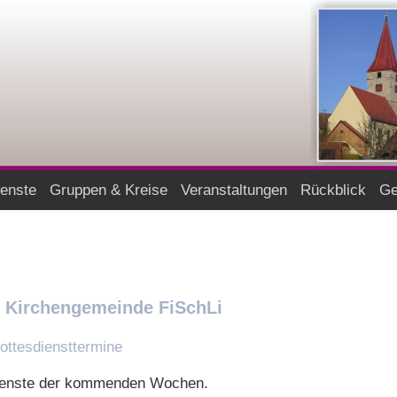
ienste
Gruppen & Kreise
Veranstaltungen
Rückblick
Ge
 Kirchengemeinde FiSchLi
ottesdiensttermine
sdienste der kommenden Wochen.