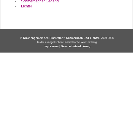
Schmerbacher Gegend
Lichtel
© Kirchengemeinden Finsterlohr, Schmerbach und Lichtel
, 2006-2026
In der evangelischen Landeskirche Württemberg
Impressum
|
Datenschutzerklärung