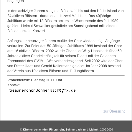
begangen.
In den achtziger Jahren stieg die Bläserzahl bis auf den Höchststand von
24 aktiven Bläsern - darunter auch zwei Mädchen. Das 40jährige
Jubiläum wurde mit 18 Bläsern am ersten Wochenende des Juli 1989
gefeiert. Helmut Schweiker gestaltete am Samstagabend mit seinem
Bläserteam ein Konzert.
Anfangs der neunziger Jahren mußte der Chor wieder einige Abgänge
verkraften. Zur Feier des 50-Jährigen Jubiläums 1999 bestand der Chor
aus 16 aktiven Bläsern. 2002 wurde Chorleiter Willy Haas nach über 50
Jahren aktiver Chorleitertätigkeit für seinen Dienst mit der Goldenen
Ehrennadel des CVJM – Weltverbandes geehrt. Seit 2002 wird der Chor
von Dieter Haas und Gerold Kellermann geleitet. Im Jahr 2008 bestand
der Verein aus 10 aktiven Bläsern und 11 Jungbläsern.
Probentermin: Dienstag 20:00 Uhr
Kontakt:
zur Übersicht
© Kirchengemeinden Finsterlohr, Schmerbach und Lichtel
, 2006-2026