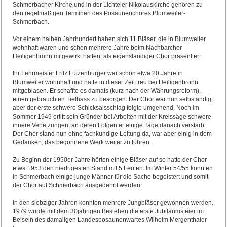
Schmerbacher Kirche und in der Lichteler Nikolauskirche gehören zu
den regelmäßigen Terminen des Posaunenchores Blumweiler-
Schmerbach.
Vor einem halben Jahrhundert haben sich 11 Bläser, die in Blumweiler
wohnhaft waren und schon mehrere Jahre beim Nachbarchor
Heiligenbronn mitgewirkt hatten, als eigenständiger Chor präsentiert.
Ihr Lehrmeister Fritz Lützenburger war schon etwa 20 Jahre in
Blumweiler wohnhaft und hatte in dieser Zeit treu bei Heiligenbronn
mitgeblasen. Er schaffte es damals (kurz nach der Währungsreform),
einen gebrauchten Tiefbass zu besorgen. Der Chor war nun selbständig,
aber der erste schwere Schicksalsschlag folgte umgehend. Noch im
Sommer 1949 erlitt sein Gründer bei Arbeiten mit der Kreissäge schwere
innere Verletzungen, an deren Folgen er einige Tage danach verstarb.
Der Chor stand nun ohne fachkundige Leitung da, war aber einig in dem
Gedanken, das begonnene Werk weiter zu führen.
Zu Beginn der 1950er Jahre hörten einige Bläser auf so hatte der Chor
etwa 1953 den niedrigesten Stand mit 5 Leuten. Im Winter 54/55 konnten
in Schmerbach einige junge Männer für die Sache begeistert und somit
der Chor auf Schmerbach ausgedehnt werden.
In den siebziger Jahren konnten mehrere Jungbläser gewonnen werden.
1979 wurde mit dem 30jährigen Bestehen die erste Jubiläumsfeier im
Beisein des damaligen Landesposaunenwartes Wilhelm Mergenthaler