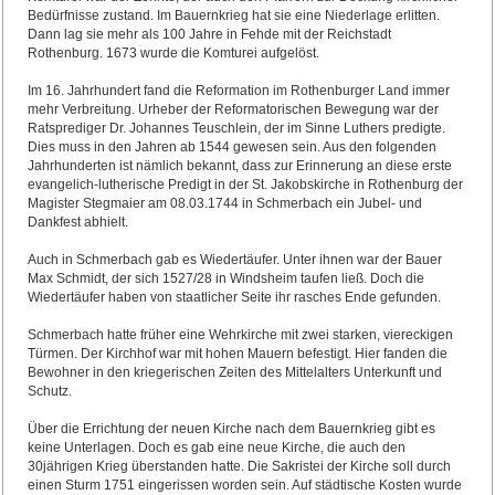
Bedürfnisse zustand. Im Bauernkrieg hat sie eine Niederlage erlitten.
Dann lag sie mehr als 100 Jahre in Fehde mit der Reichstadt
Rothenburg. 1673 wurde die Komturei aufgelöst.
Im 16. Jahrhundert fand die Reformation im Rothenburger Land immer
mehr Verbreitung. Urheber der Reformatorischen Bewegung war der
Ratsprediger Dr. Johannes Teuschlein, der im Sinne Luthers predigte.
Dies muss in den Jahren ab 1544 gewesen sein. Aus den folgenden
Jahrhunderten ist nämlich bekannt, dass zur Erinnerung an diese erste
evangelich-lutherische Predigt in der St. Jakobskirche in Rothenburg der
Magister Stegmaier am 08.03.1744 in Schmerbach ein Jubel- und
Dankfest abhielt.
Auch in Schmerbach gab es Wiedertäufer. Unter ihnen war der Bauer
Max Schmidt, der sich 1527/28 in Windsheim taufen ließ. Doch die
Wiedertäufer haben von staatlicher Seite ihr rasches Ende gefunden.
Schmerbach hatte früher eine Wehrkirche mit zwei starken, viereckigen
Türmen. Der Kirchhof war mit hohen Mauern befestigt. Hier fanden die
Bewohner in den kriegerischen Zeiten des Mittelalters Unterkunft und
Schutz.
Über die Errichtung der neuen Kirche nach dem Bauernkrieg gibt es
keine Unterlagen. Doch es gab eine neue Kirche, die auch den
30jährigen Krieg überstanden hatte. Die Sakristei der Kirche soll durch
einen Sturm 1751 eingerissen worden sein. Auf städtische Kosten wurde