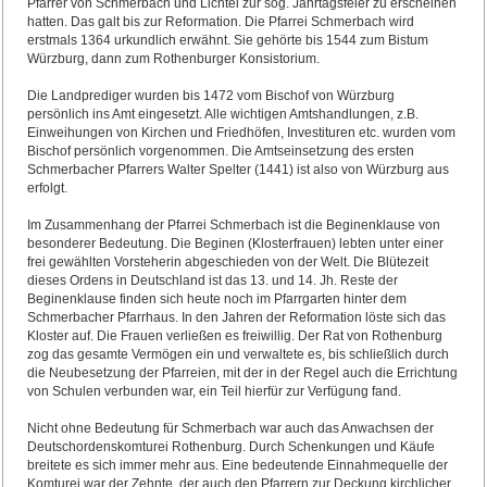
Pfarrer von Schmerbach und Lichtel zur sog. Jahrtagsfeier zu erscheinen
hatten. Das galt bis zur Reformation. Die Pfarrei Schmerbach wird
erstmals 1364 urkundlich erwähnt. Sie gehörte bis 1544 zum Bistum
Würzburg, dann zum Rothenburger Konsistorium.
Die Landprediger wurden bis 1472 vom Bischof von Würzburg
persönlich ins Amt eingesetzt. Alle wichtigen Amtshandlungen, z.B.
Einweihungen von Kirchen und Friedhöfen, Investituren etc. wurden vom
Bischof persönlich vorgenommen. Die Amtseinsetzung des ersten
Schmerbacher Pfarrers Walter Spelter (1441) ist also von Würzburg aus
erfolgt.
Im Zusammenhang der Pfarrei Schmerbach ist die Beginenklause von
besonderer Bedeutung. Die Beginen (Klosterfrauen) lebten unter einer
frei gewählten Vorsteherin abgeschieden von der Welt. Die Blütezeit
dieses Ordens in Deutschland ist das 13. und 14. Jh. Reste der
Beginenklause finden sich heute noch im Pfarrgarten hinter dem
Schmerbacher Pfarrhaus. In den Jahren der Reformation löste sich das
Kloster auf. Die Frauen verließen es freiwillig. Der Rat von Rothenburg
zog das gesamte Vermögen ein und verwaltete es, bis schließlich durch
die Neubesetzung der Pfarreien, mit der in der Regel auch die Errichtung
von Schulen verbunden war, ein Teil hierfür zur Verfügung fand.
Nicht ohne Bedeutung für Schmerbach war auch das Anwachsen der
Deutschordenskomturei Rothenburg. Durch Schenkungen und Käufe
breitete es sich immer mehr aus. Eine bedeutende Einnahmequelle der
Komturei war der Zehnte, der auch den Pfarrern zur Deckung kirchlicher